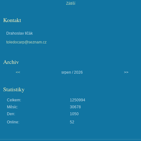
Zátiší
Kontakt
Drahoslav Ilčák
toledocarp@seznam.cz
Archiv
<<
srpen / 2026
>>
Statistiky
Celkem:
1250994
Měsíc:
30678
Den:
1050
Online:
52