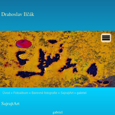
Drahoslav Ilčák
Úvod
»
Fotoalbum
»
Barevné fotografie
»
SajrajtArt
»
gabriel
SajrajtArt
gabriel