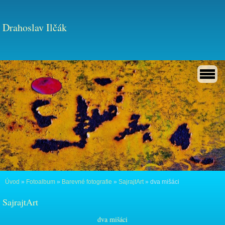
Drahoslav Ilčák
Úvod
»
Fotoalbum
»
Barevné fotografie
»
SajrajtArt
»
dva mišáci
SajrajtArt
dva mišáci