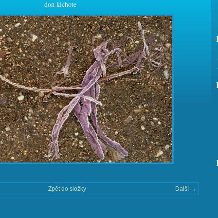
don kichote
Zpět do složky
Další →