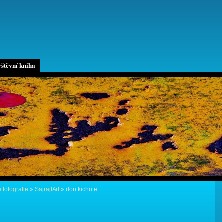
štěvní kniha
 fotografie
»
SajrajtArt
»
don kichote