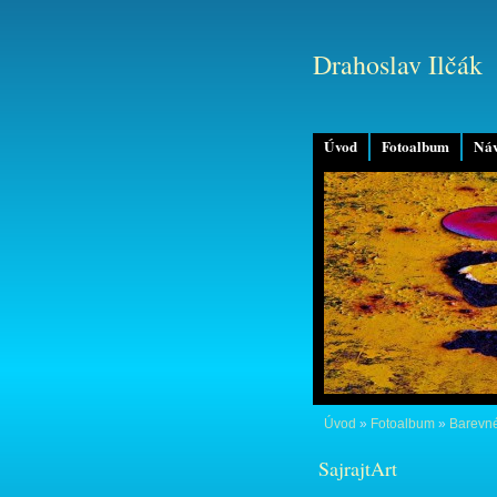
Drahoslav Ilčák
Úvod
Fotoalbum
Náv
Úvod
»
Fotoalbum
»
Barevné
SajrajtArt