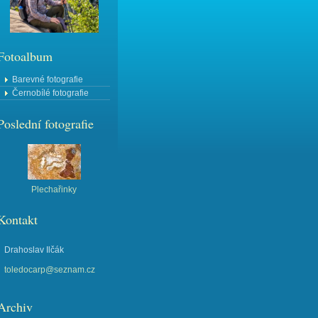
Fotoalbum
Barevné fotografie
Černobílé fotografie
Poslední fotografie
Plechařinky
Kontakt
Drahoslav Ilčák
toledocarp@seznam.cz
Archiv