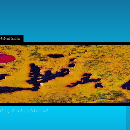
štěvní kniha
 fotografie
»
SajrajtArt
»
bukač