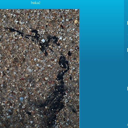
bukač