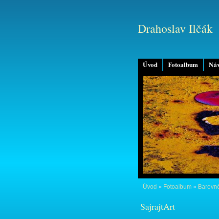
Drahoslav Ilčák
Úvod
Fotoalbum
Náv
Úvod
»
Fotoalbum
»
Barevné
SajrajtArt