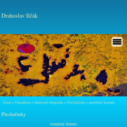
Drahoslav Ilčák
Úvod
»
Fotoalbum
»
Barevné fotografie
»
Plechařinky
»
vesmírný šrumec
Plechařinky
vesmírný šrumec