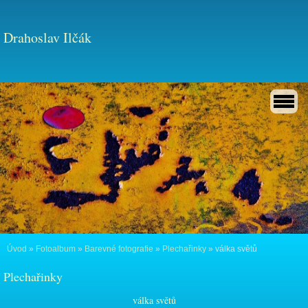
Drahoslav Ilčák
Úvod
»
Fotoalbum
»
Barevné fotografie
»
Plechařinky
»
válka světů
Plechařinky
válka světů