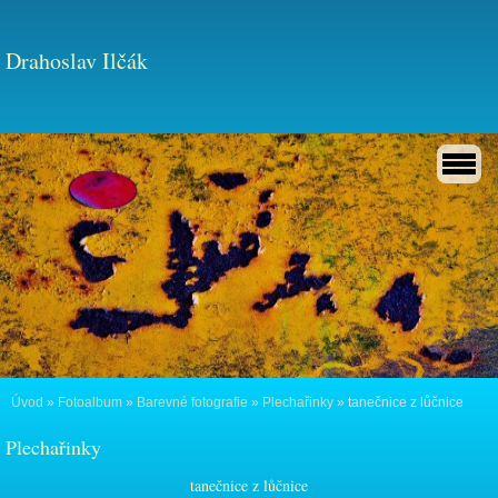
Drahoslav Ilčák
Úvod
»
Fotoalbum
»
Barevné fotografie
»
Plechařinky
»
tanečnice z lůčnice
Plechařinky
tanečnice z lůčnice