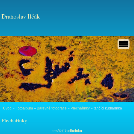
Drahoslav Ilčák
Úvod
»
Fotoalbum
»
Barevné fotografie
»
Plechařinky
»
tančící kudladnka
Plechařinky
tančící kudladnka