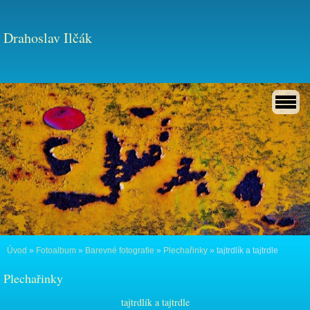
Drahoslav Ilčák
Úvod
»
Fotoalbum
»
Barevné fotografie
»
Plechařinky
»
tajtrdlík a tajtrdle
Plechařinky
tajtrdlík a tajtrdle