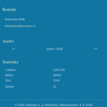
Kontakt
Drahoslav Ilčák
toledocarp@seznam.cz
Archiv
<<
srpen / 2026
>>
Statistiky
Celkem:
1251728
Měsíc:
30542
Den:
1144
Online:
31
© 2026 eStránky.cz
|
WebSlice
|
Aktualizováno: 9. 8. 2026