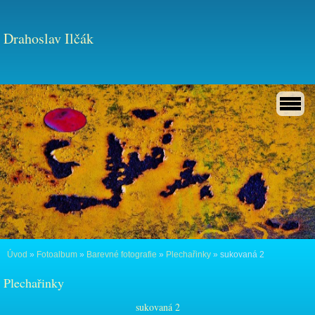
Drahoslav Ilčák
Úvod
»
Fotoalbum
»
Barevné fotografie
»
Plechařinky
»
sukovaná 2
Plechařinky
sukovaná 2