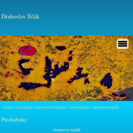
Drahoslav Ilčák
Úvod
»
Fotoalbum
»
Barevné fotografie
»
Plechařinky
»
stromovej mužík
Plechařinky
stromovej mužík