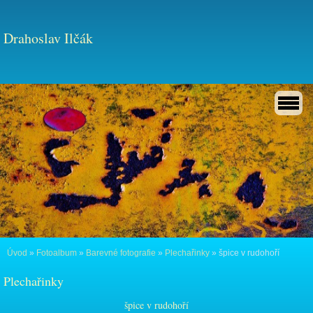
Drahoslav Ilčák
Úvod
»
Fotoalbum
»
Barevné fotografie
»
Plechařinky
»
špice v rudohoří
Plechařinky
špice v rudohoří