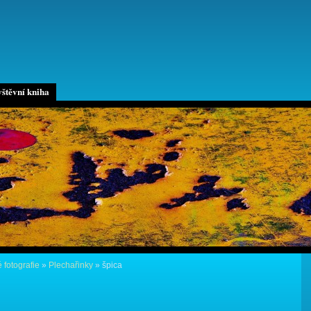
štěvní kniha
 fotografie
»
Plechařinky
»
špica