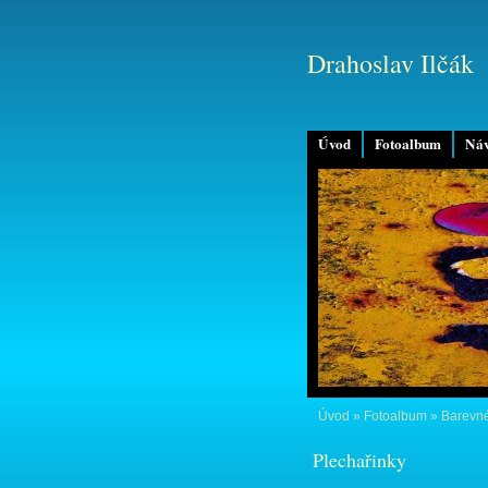
Drahoslav Ilčák
Úvod
Fotoalbum
Náv
Úvod
»
Fotoalbum
»
Barevné
Plechařinky