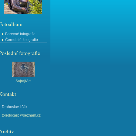
Fotoalbum
Barevné fotografie
Černobílé fotografie
Poslední fotografie
SajrajtArt
Kontakt
Drahoslav Ilčák
toledocarp@seznam.cz
Archiv