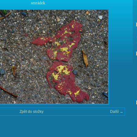
smrádek
Zpět do složky
Další →