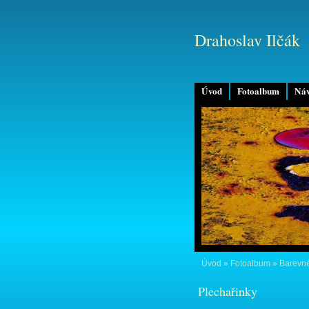
Drahoslav Ilčák
Úvod
Fotoalbum
Náv
Úvod
»
Fotoalbum
»
Barevné
Plechařinky