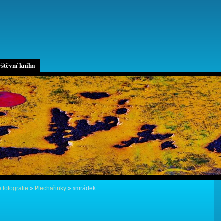
štěvní kniha
 fotografie
»
Plechařinky
»
smrádek