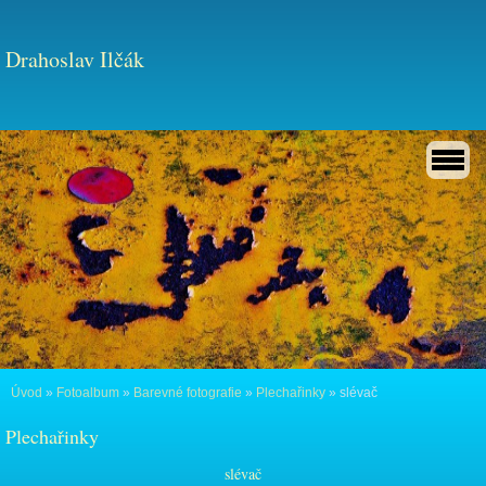
Drahoslav Ilčák
Úvod
»
Fotoalbum
»
Barevné fotografie
»
Plechařinky
»
slévač
Plechařinky
slévač