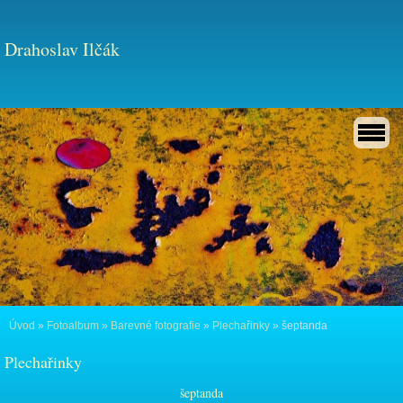
Drahoslav Ilčák
Úvod
»
Fotoalbum
»
Barevné fotografie
»
Plechařinky
»
šeptanda
Plechařinky
šeptanda