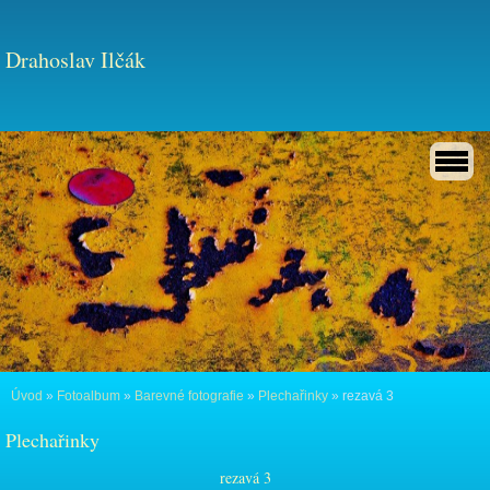
Drahoslav Ilčák
Úvod
»
Fotoalbum
»
Barevné fotografie
»
Plechařinky
»
rezavá 3
Plechařinky
rezavá 3