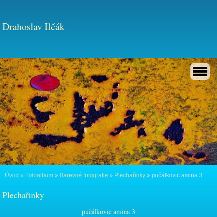
Drahoslav Ilčák
Úvod
»
Fotoalbum
»
Barevné fotografie
»
Plechařinky
»
pučálkovic amina 3
Plechařinky
pučálkovic amina 3