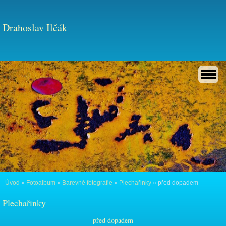
Drahoslav Ilčák
Úvod
»
Fotoalbum
»
Barevné fotografie
»
Plechařinky
»
před dopadem
Plechařinky
před dopadem