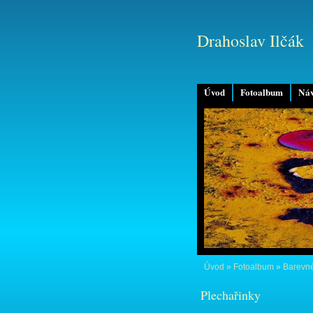
Drahoslav Ilčák
Úvod
Fotoalbum
Náv
Úvod
»
Fotoalbum
»
Barevné
Plechařinky