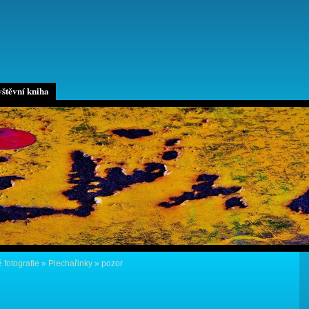
štěvní kniha
 fotografie
»
Plechařinky
»
pozor