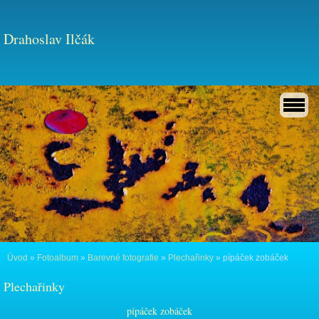
Drahoslav Ilčák
Úvod
»
Fotoalbum
»
Barevné fotografie
»
Plechařinky
»
pípáček zobáček
Plechařinky
pípáček zobáček