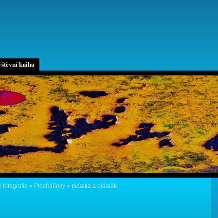
štěvní kniha
 fotografie
»
Plechařinky
»
píďalka a píďalák