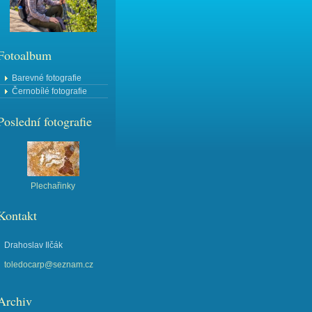
Fotoalbum
Barevné fotografie
Černobílé fotografie
Poslední fotografie
Plechařinky
Kontakt
Drahoslav Ilčák
toledocarp@seznam.cz
Archiv