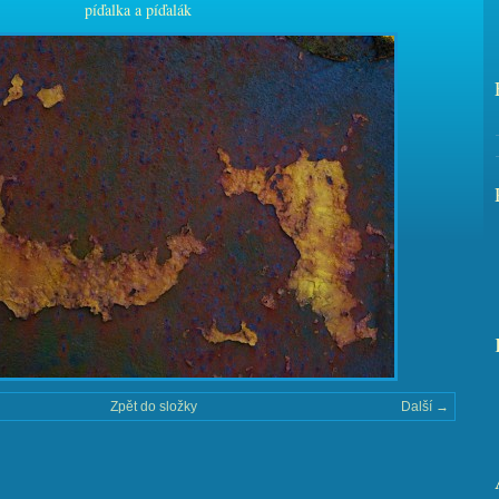
píďalka a píďalák
Zpět do složky
Další →