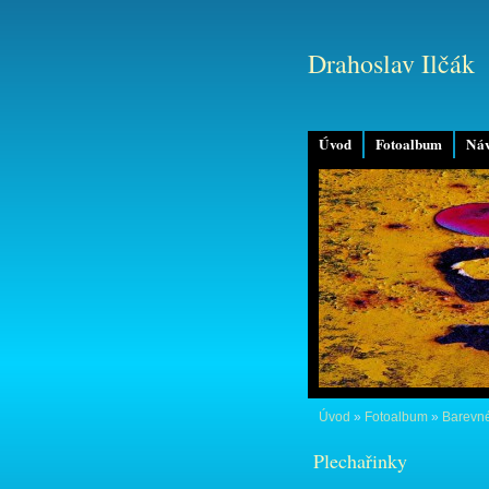
Drahoslav Ilčák
Úvod
Fotoalbum
Náv
Úvod
»
Fotoalbum
»
Barevné
Plechařinky