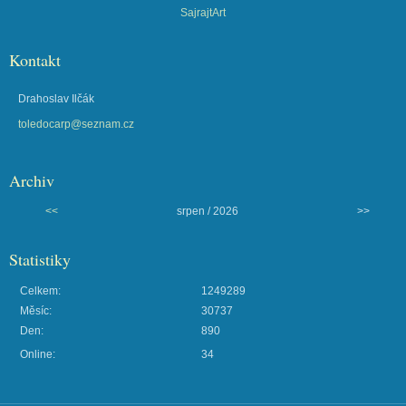
SajrajtArt
Kontakt
Drahoslav Ilčák
toledocarp@seznam.cz
Archiv
<<
srpen / 2026
>>
Statistiky
Celkem:
1249289
Měsíc:
30737
Den:
890
Online:
34