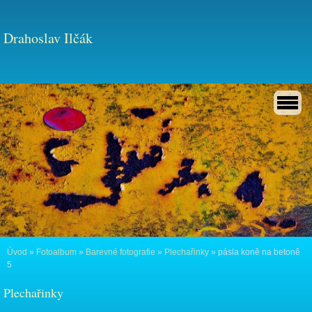
Drahoslav Ilčák
Úvod
»
Fotoalbum
»
Barevné fotografie
»
Plechařinky
»
pásla koně na betoně
5
Plechařinky