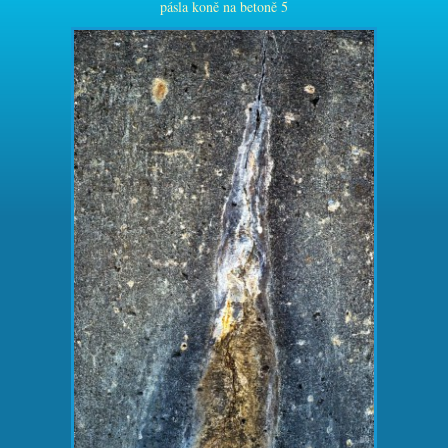
pásla koně na betoně 5