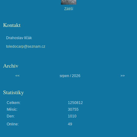
Zátiší
Kontakt
Drahoslav Ilčák
toledocarp@seznam.cz
Archiv
<<
srpen / 2026
>>
Statistiky
Celkem:
1250812
Měsíc:
30755
Den:
1010
Online:
49