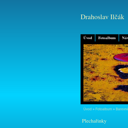
Drahoslav Ilčák
Úvod
Fotoalbum
Náv
Úvod
»
Fotoalbum
»
Barevné
Plechařinky