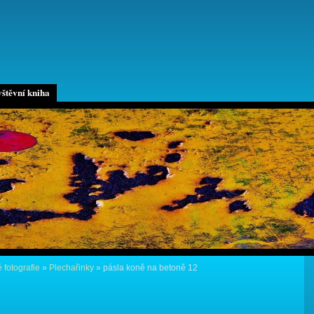
štěvní kniha
 fotografie
»
Plechařinky
»
pásla koně na betoně 12