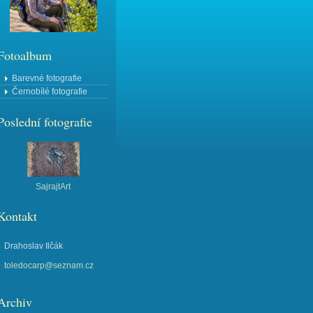
Fotoalbum
Barevné fotografie
Černobílé fotografie
Poslední fotografie
SajrajtArt
Kontakt
Drahoslav Ilčák
toledocarp@seznam.cz
Archiv