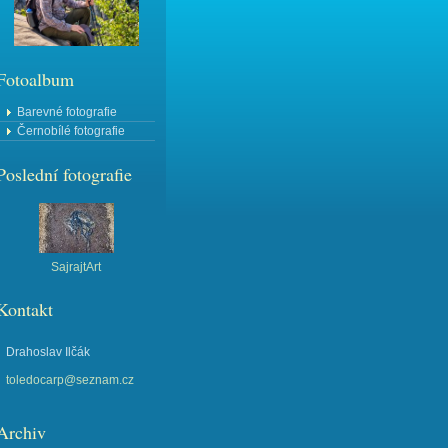
Fotoalbum
Barevné fotografie
Černobílé fotografie
Poslední fotografie
SajrajtArt
Kontakt
Drahoslav Ilčák
toledocarp@seznam.cz
Archiv