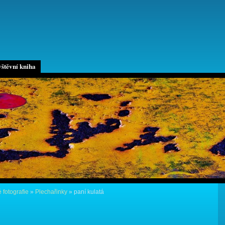
štěvní kniha
 fotografie
»
Plechařinky
»
paní kulatá