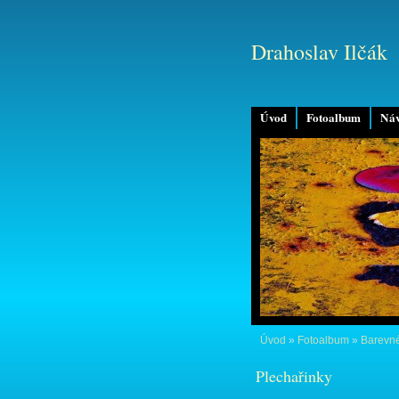
Drahoslav Ilčák
Úvod
Fotoalbum
Náv
Úvod
»
Fotoalbum
»
Barevné
Plechařinky