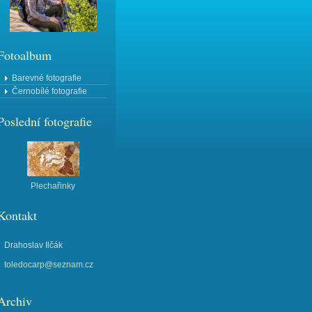
Fotoalbum
Barevné fotografie
Černobílé fotografie
Poslední fotografie
Plechařinky
Kontakt
Drahoslav Ilčák
toledocarp@seznam.cz
Archiv