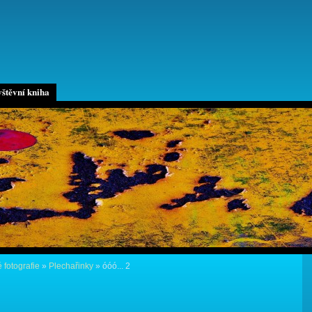
štěvní kniha
 fotografie
»
Plechařinky
»
óóó... 2