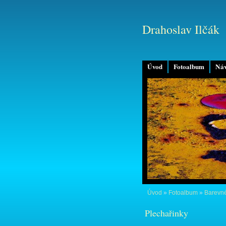
Drahoslav Ilčák
Úvod
Fotoalbum
Náv
Úvod
»
Fotoalbum
»
Barevné
Plechařinky