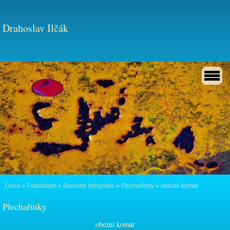
Drahoslav Ilčák
Úvod
»
Fotoalbum
»
Barevné fotografie
»
Plechařinky
»
obézní komár
Plechařinky
obézní komár