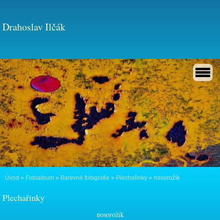
Drahoslav Ilčák
Úvod
»
Fotoalbum
»
Barevné fotografie
»
Plechařinky
»
nosorožík
Plechařinky
nosorožík