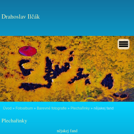
Drahoslav Ilčák
Úvod
»
Fotoalbum
»
Barevné fotografie
»
Plechařinky
»
nějakej fand
Plechařinky
nějakej fand