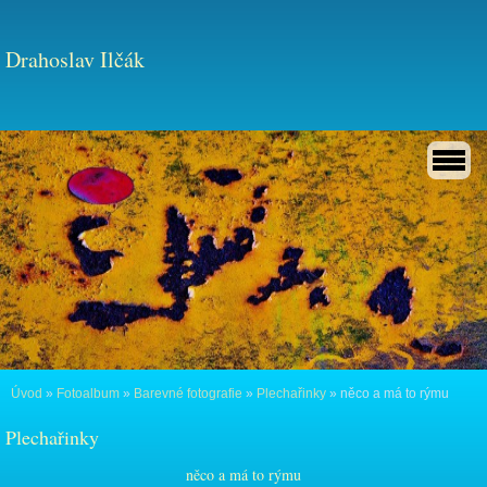
Drahoslav Ilčák
Úvod
»
Fotoalbum
»
Barevné fotografie
»
Plechařinky
»
něco a má to rýmu
Plechařinky
něco a má to rýmu