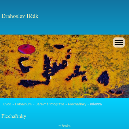
Drahoslav Ilčák
Úvod
»
Fotoalbum
»
Barevné fotografie
»
Plechařinky
»
mřenka
Plechařinky
mřenka