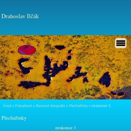
Drahoslav Ilčák
Úvod
»
Fotoalbum
»
Barevné fotografie
»
Plechařinky
»
mrakomor 3
Plechařinky
mrakomor 3