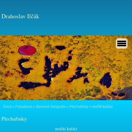
Drahoslav Ilčák
Úvod
»
Fotoalbum
»
Barevné fotografie
»
Plechařinky
»
mořští kuřáci
Plechařinky
mořští kuřáci