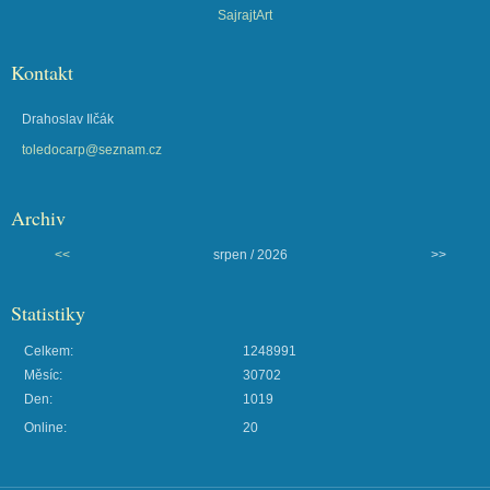
SajrajtArt
Kontakt
Drahoslav Ilčák
toledocarp@seznam.cz
Archiv
<<
srpen / 2026
>>
Statistiky
Celkem:
1248991
Měsíc:
30702
Den:
1019
Online:
20