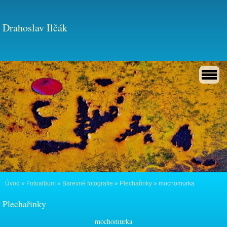
Drahoslav Ilčák
Úvod
»
Fotoalbum
»
Barevné fotografie
»
Plechařinky
»
mochomurka
Plechařinky
mochomurka