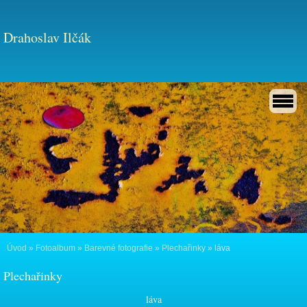
Drahoslav Ilčák
Úvod
»
Fotoalbum
»
Barevné fotografie
»
Plechařinky
»
láva
Plechařinky
láva