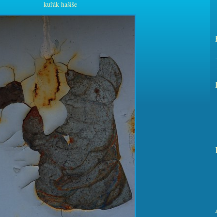
kuřák hašiše