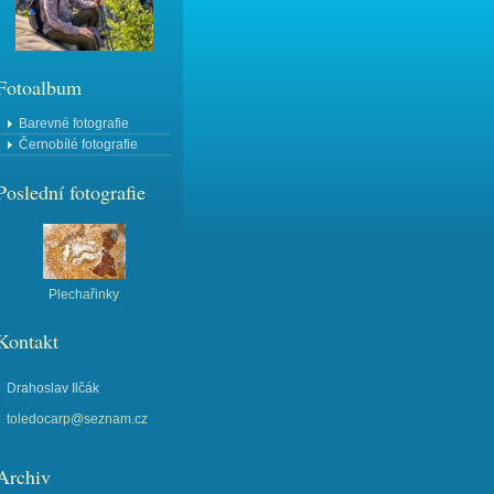
Fotoalbum
Barevné fotografie
Černobílé fotografie
Poslední fotografie
Plechařinky
Kontakt
Drahoslav Ilčák
toledocarp@seznam.cz
Archiv