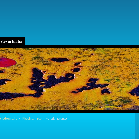
štěvní kniha
 fotografie
»
Plechařinky
»
kuřák hašiše