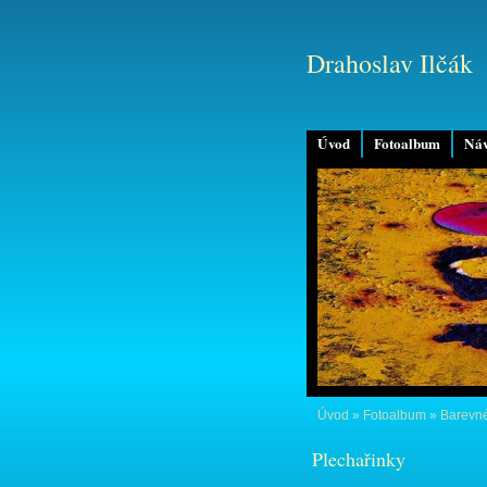
Drahoslav Ilčák
Úvod
Fotoalbum
Náv
Úvod
»
Fotoalbum
»
Barevné
Plechařinky