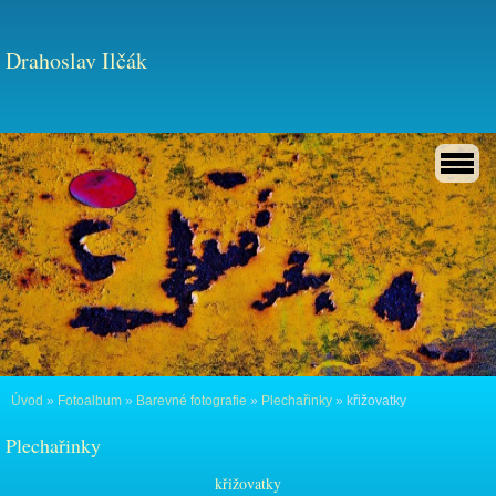
Drahoslav Ilčák
Úvod
»
Fotoalbum
»
Barevné fotografie
»
Plechařinky
»
křižovatky
Plechařinky
křižovatky