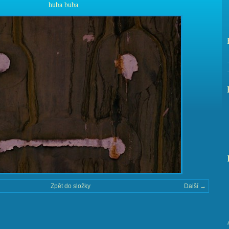
huba buba
Zpět do složky
Další →