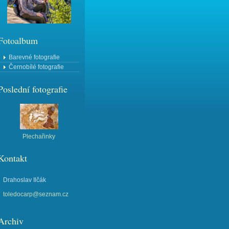
Fotoalbum
Barevné fotografie
Černobílé fotografie
Poslední fotografie
Plechařinky
Kontakt
Drahoslav Ilčák
toledocarp@seznam.cz
Archiv