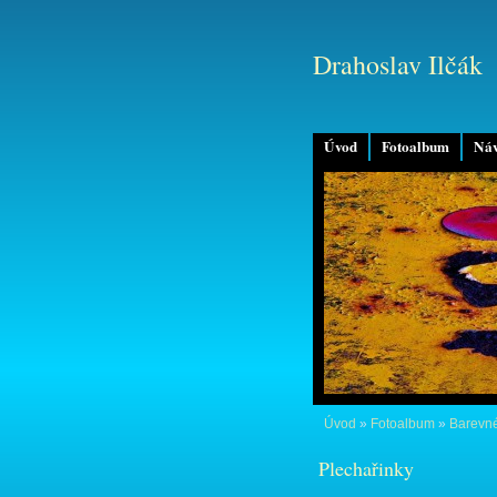
Drahoslav Ilčák
Úvod
Fotoalbum
Náv
Úvod
»
Fotoalbum
»
Barevné
Plechařinky