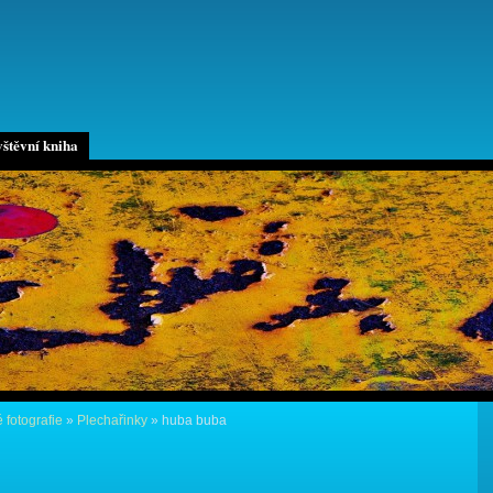
štěvní kniha
 fotografie
»
Plechařinky
»
huba buba