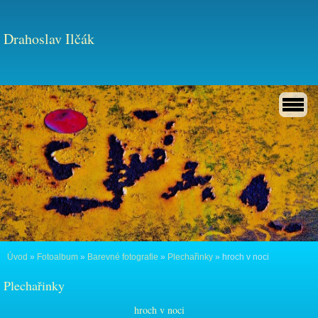
Drahoslav Ilčák
Úvod
»
Fotoalbum
»
Barevné fotografie
»
Plechařinky
»
hroch v noci
Plechařinky
hroch v noci