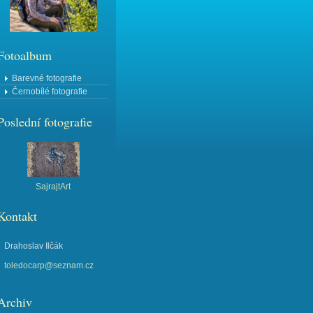
Fotoalbum
Barevné fotografie
Černobílé fotografie
Poslední fotografie
SajrajtArt
Kontakt
Drahoslav Ilčák
toledocarp@seznam.cz
Archiv