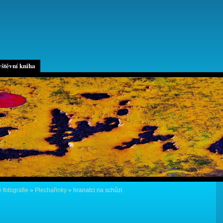
štěvní kniha
 fotografie
»
Plechařinky
»
hranatci na schůzi