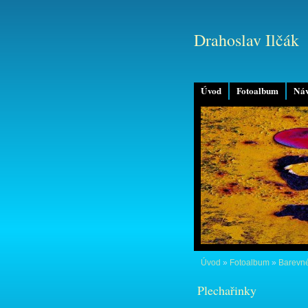
Drahoslav Ilčák
Úvod
Fotoalbum
Náv
Úvod
»
Fotoalbum
»
Barevné
Plechařinky