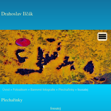
Drahoslav Ilčák
Úvod
»
Fotoalbum
»
Barevné fotografie
»
Plechařinky
»
fousatej
Plechařinky
fousatej