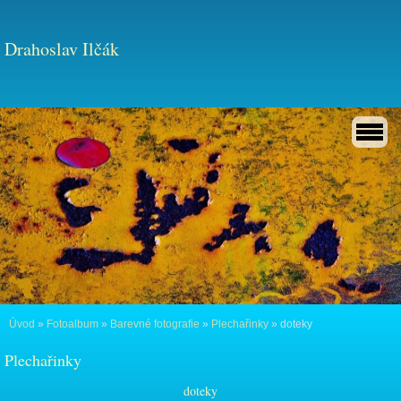
Drahoslav Ilčák
Úvod
»
Fotoalbum
»
Barevné fotografie
»
Plechařinky
»
doteky
Plechařinky
doteky