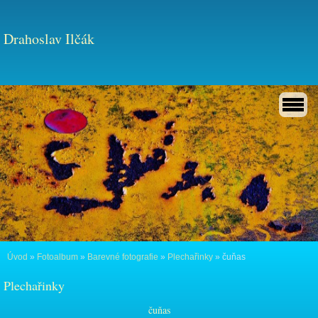
Drahoslav Ilčák
Úvod
»
Fotoalbum
»
Barevné fotografie
»
Plechařinky
»
čuňas
Plechařinky
čuňas