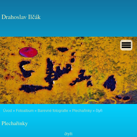
Drahoslav Ilčák
Úvod
»
Fotoalbum
»
Barevné fotografie
»
Plechařinky
»
čtyři
Plechařinky
čtyři