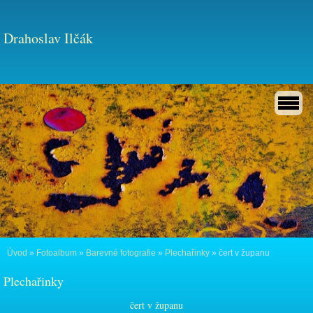
Drahoslav Ilčák
Úvod
»
Fotoalbum
»
Barevné fotografie
»
Plechařinky
»
čert v županu
Plechařinky
čert v županu