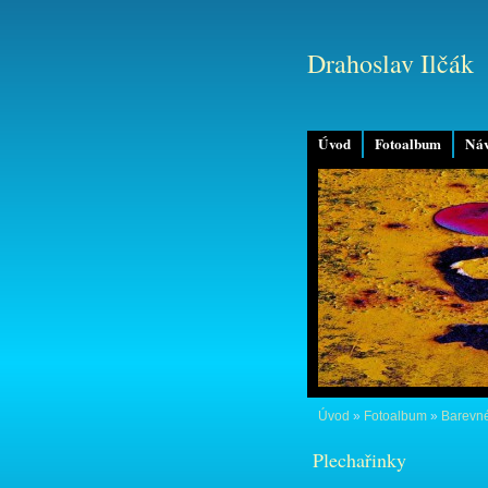
Drahoslav Ilčák
Úvod
Fotoalbum
Náv
Úvod
»
Fotoalbum
»
Barevné
Plechařinky