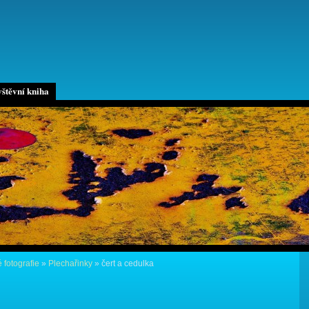
štěvní kniha
 fotografie
»
Plechařinky
»
čert a cedulka