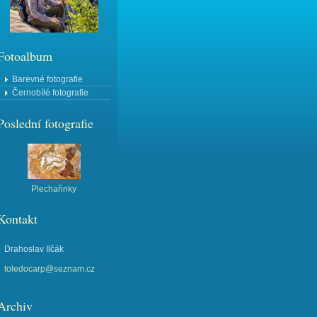
Fotoalbum
Barevné fotografie
Černobílé fotografie
Poslední fotografie
Plechařinky
Kontakt
Drahoslav Ilčák
toledocarp@seznam.cz
Archiv