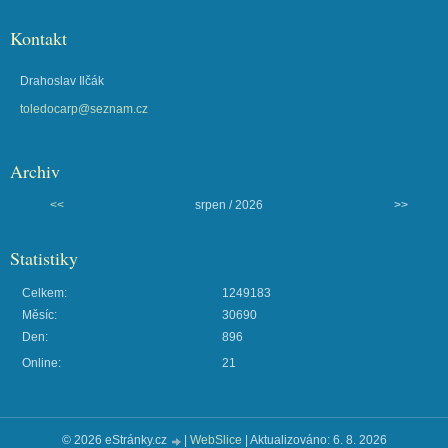
Kontakt
Drahoslav Ilčák
toledocarp@seznam.cz
Archiv
<<
srpen / 2026
>>
Statistiky
Celkem:
1249183
Měsíc:
30690
Den:
896
Online:
21
© 2026 eStránky.cz
|
WebSlice
|
Aktualizováno: 6. 8. 2026