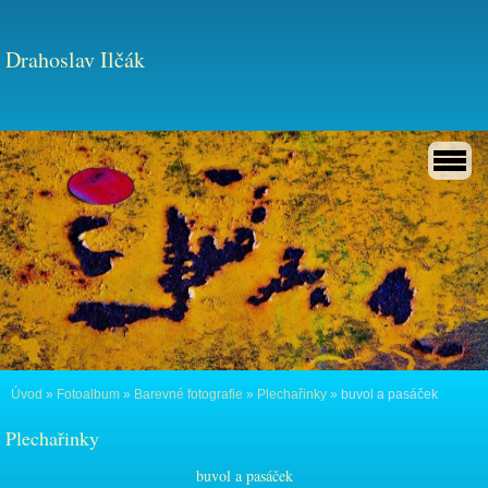
Drahoslav Ilčák
Úvod
»
Fotoalbum
»
Barevné fotografie
»
Plechařinky
»
buvol a pasáček
Plechařinky
buvol a pasáček