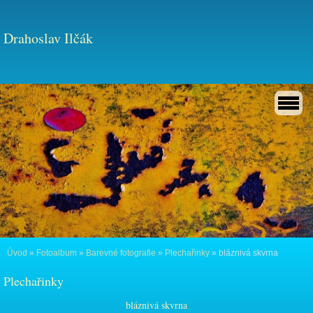
Drahoslav Ilčák
Úvod
»
Fotoalbum
»
Barevné fotografie
»
Plechařinky
»
bláznivá skvrna
Plechařinky
bláznivá skvrna