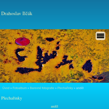
Drahoslav Ilčák
Úvod
»
Fotoalbum
»
Barevné fotografie
»
Plechařinky
»
anděl
Plechařinky
anděl